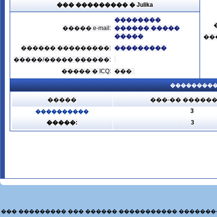
��� ��������� � Julika
��������
����� e-mail:
������ �����
�����
��
������ ���������:
���������
�����/����� ������:
����� � ICQ:
���
���������
�����
���-�� �����
3
����������
�����:
3
��� ��������� ��� ������ ����������� �������