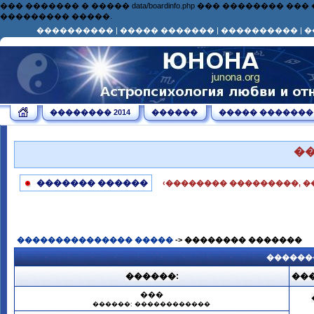
��� ������� � ����� data/boardinfo.php ��� ��������
��������� �����.
����������
|
����� �������
|
����������
|
�
�������� 2014
������
����� �������
�
������� ������
‹�������� ���������, �
��������������� �����
-> �������� �������
������
������:
���
���
������: ������������