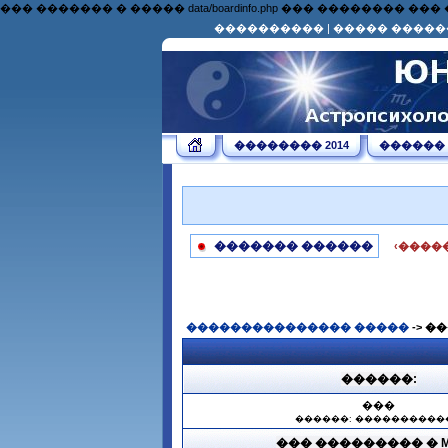
��� ������� � ����� data/boardinfo.php ��� �������
����������
|
����� �����
�������� 2014
������
������� ������
‹����
��������������� �����
-> �
������:
���
������: ����������
��� ��������� � Ma