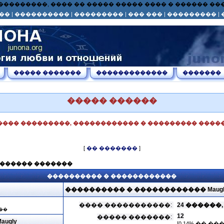
� ��� ���������, ���� �� ����� ����� ���� � ������ 
��
|
����������
|
���������
|
��� ���
|
���������
|
����� �������
�������������
�������
����� ������
���� ���������, ������������ � ��������� �����
[
�� �������
]
������� �������
���������� � ������������
���������� � ������������ Maugl
���� �����������:
24 ������, 20
��
12
����� �������:
ugly
[0.14% �� �