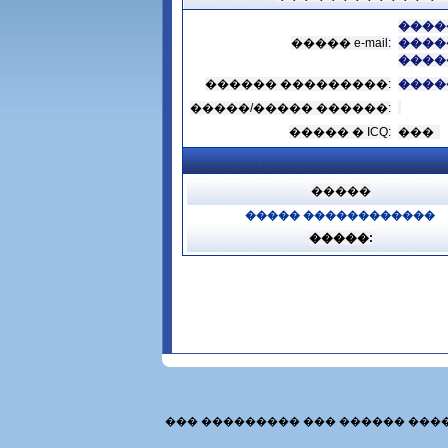
����
����� e-mail:
����
����
������ ���������:
����
�����/����� ������:
����� � ICQ:
���
�����
����� ������������
�����:
��� ��������� ��� ������ ���