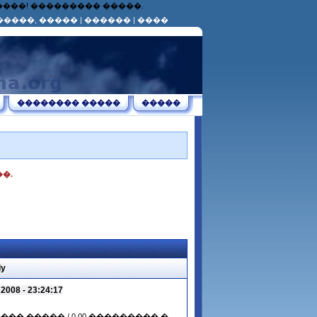
������! ��������� �����.
�����, �����
|
������
|
����
�������� �����
�����
�.
y
08 - 23:24:17
����� ����� / 0.00 ��������� �