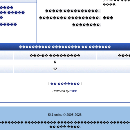
����]
����
����� ����������::
�� �����
�
�������� ���������:
���
�����
��������:
���������� ��������� �� �������
���-�� ���������
���
6
12
[
�� �������
]
Powered by
ExBB
Sk1.online © 2005-2026.
�������� ���������� ����� ����������� ������
�� ��� ����.