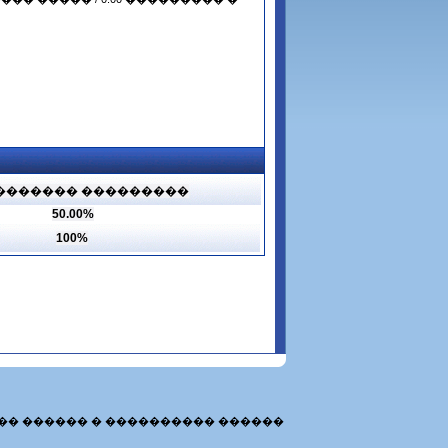
������� ���������
50.00%
100%
�� ������ � ���������� ������