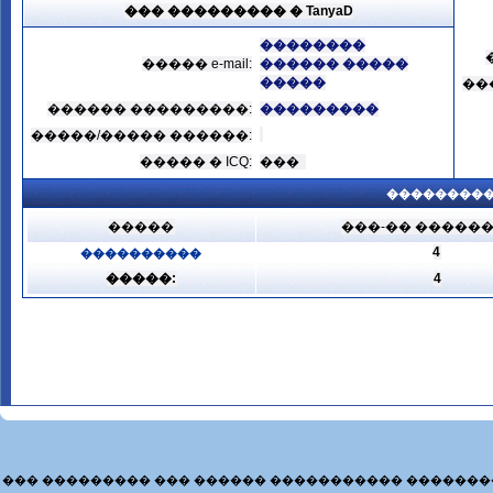
��� ��������� � TanyaD
��������
����� e-mail:
������ �����
�����
��
������ ���������:
���������
�����/����� ������:
����� � ICQ:
���
���������
�����
���-�� �����
4
����������
�����:
4
��� ��������� ��� ������ ����������� �������