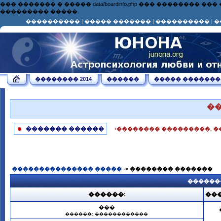
��� ������� � ����� data/boardinfo.php ��� ��������
��������� �����.
����������
|
����� �������
|
����������
|
�
�������� 2014
������
����� �������
�
������� ������
‹�������� ���������, �
��������������� �����
-> �������� �������
������
������:
���
���
������: ������������