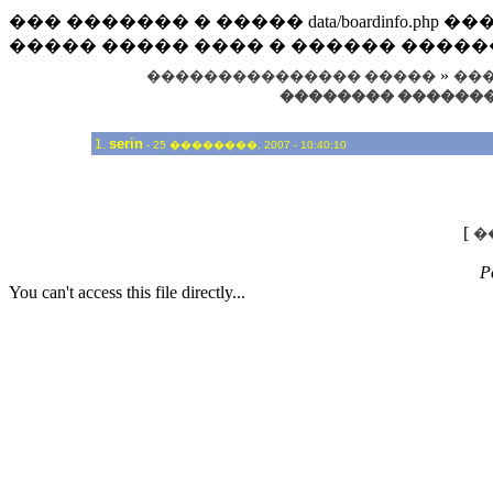
��� ������� � ����� data/boardinfo.p
����� ����� ���� � ������ �����
»
��������������� �����
���
�������� ��������
serin
1.
- 25 ��������, 2007 - 10:40:10
[
�
P
You can't access this file directly...