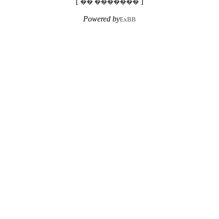
[
]
�� �������
Powered by
ExBB