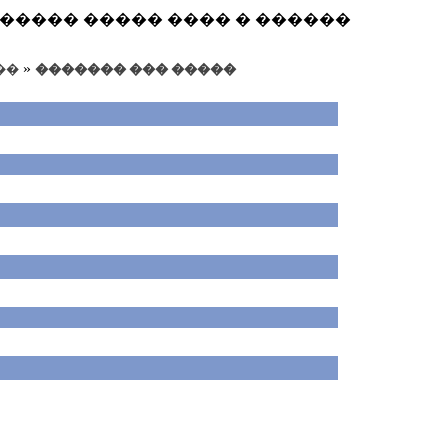
 �� ����� ����� ���� � ������
»
��
������� ��� �����