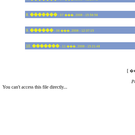
�������
8.
- 07 ���, 2008 - 15:58:58
������
9.
- 08 ���, 2008 - 12:37:15
�������
10.
- 11 ���, 2008 - 15:21:48
[
�
P
You can't access this file directly...