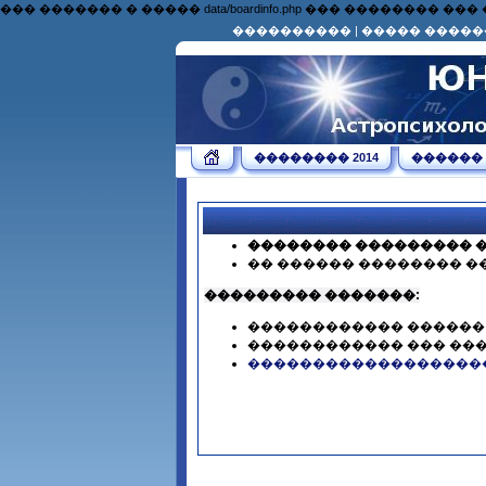
��� ������� � ����� data/boardinfo.php ��� �������
����������
|
����� �����
�������� 2014
������
�������� ��������� �
�� ������ �������� �
��������� �������:
������������ ������
������������ ��� ��
������������������