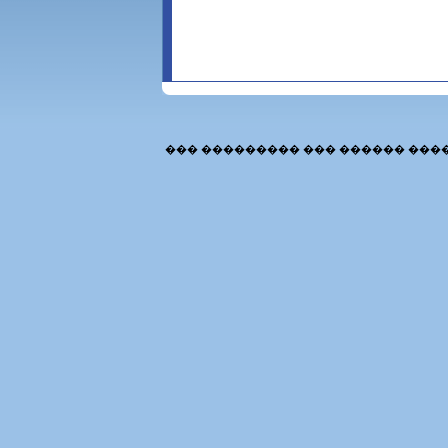
��� ��������� ��� ������ ���