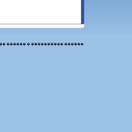
�� ������ � ���������� ������