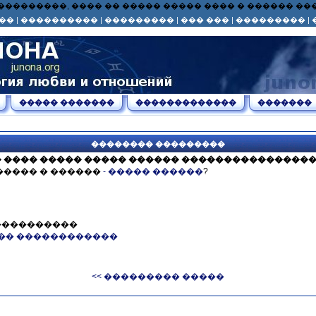
� ��� ���������, ���� �� ����� ����� ���� � ������ 
��
|
����������
|
���������
|
��� ���
|
���������
|
����� �������
�������������
�������
�������� ���������
 ���� ����� ����� ������ ����������������
����� � ������
- ����� ������
?
����������
�� ������������
<< ��������� �����