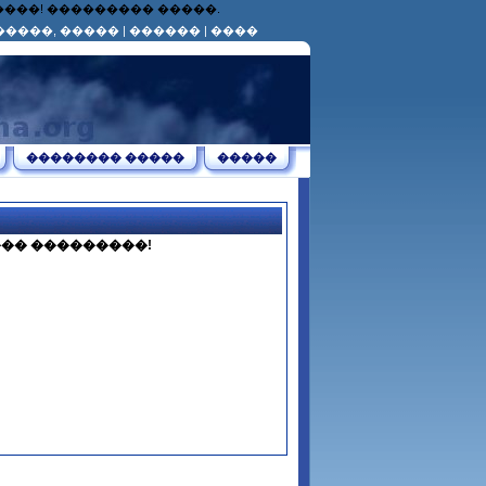
������! ��������� �����.
�����, �����
|
������
|
����
�������� �����
�����
�� ���������!