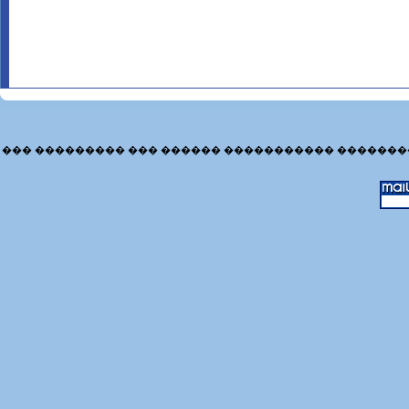
��� ��������� ��� ������ ����������� �������