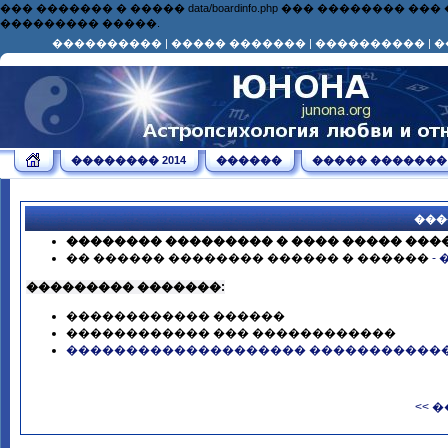
��� ������� � ����� data/boardinfo.php ��� ��������
��������� �����.
����������
|
����� �������
|
����������
|
�
�������� 2014
������
����� �������
���
�������� ��������� � ���� ����� ��
�� ������ �������� ������ � ������
-
��������� �������:
������������ ������
������������ ��� ������������
�������������������� �����������
<< 