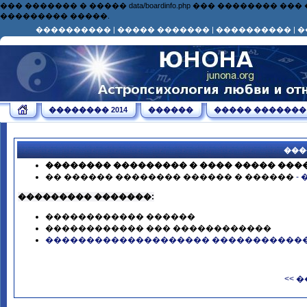
��� ������� � ����� data/boardinfo.php ��� ��������
��������� �����.
����������
|
����� �������
|
����������
|
�
�������� 2014
������
����� �������
���
�������� ��������� � ���� ����� ��
�� ������ �������� ������ � ������
-
��������� �������:
������������ ������
������������ ��� ������������
�������������������� �����������
<< 