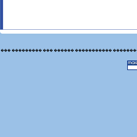
��� ��������� ��� ������ ����������� �������