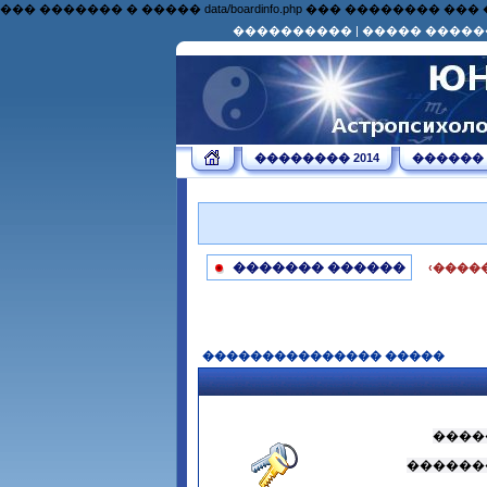
��� ������� � ����� data/boardinfo.php ��� �������
����������
|
����� �����
�������� 2014
������
������� ������
‹����
��������������� �����
����
������