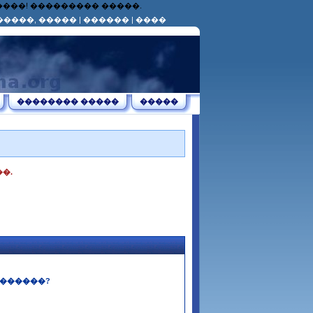
������! ��������� �����.
�����, �����
|
������
|
����
�������� �����
�����
�.
������?