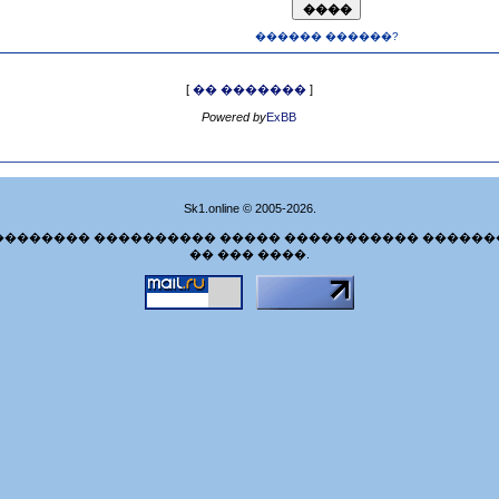
������ ������?
[
�� �������
]
Powered by
ExBB
Sk1.online © 2005-2026.
�������� ���������� ����� ����������� ������
�� ��� ����.