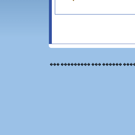
��� ��������� ��� ������ ���