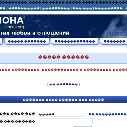
� ��� ���������, ���� �� ����� ����� ���� � ������ 
��
|
����������
|
���������
|
��� ���
|
���������
|
����� �������
�������������
�������
����� ������
���� ���������, ������������ � ��������� �����
[
�� �������
]
������� ���� ������ ��� �����
��� ���� ���
�� ����������
� ��� ������