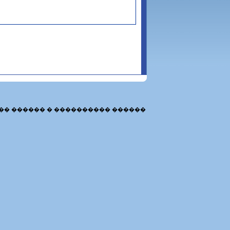
�� ������ � ���������� ������