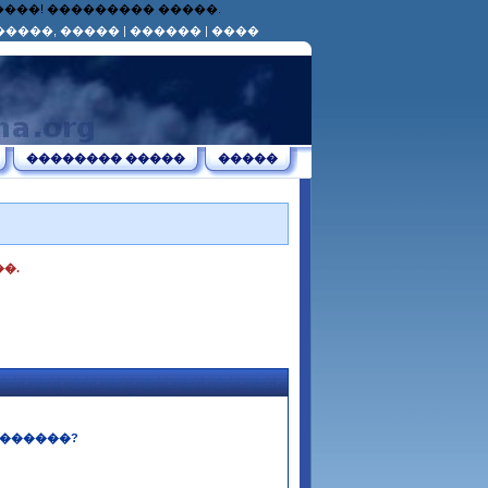
������! ��������� �����.
�����, �����
|
������
|
����
�������� �����
�����
�.
������?