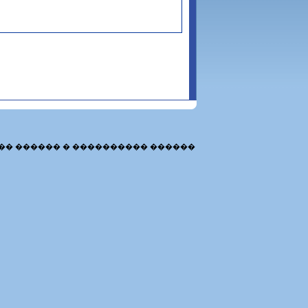
�� ������ � ���������� ������