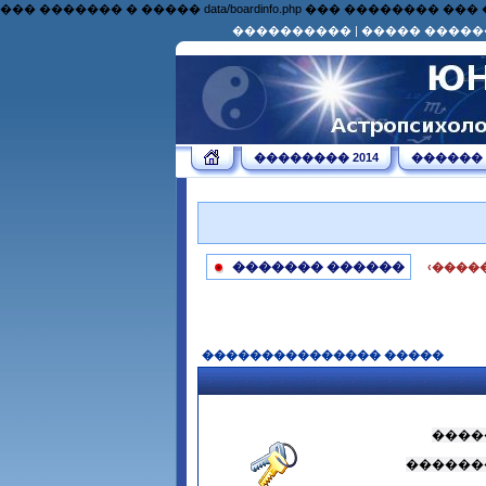
��� ������� � ����� data/boardinfo.php ��� �������
����������
|
����� �����
�������� 2014
������
������� ������
‹����
��������������� �����
����
������