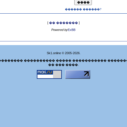
������ ������?
[
�� �������
]
Powered by
ExBB
Sk1.online © 2005-2026.
�������� ���������� ����� ����������� ������
�� ��� ����.