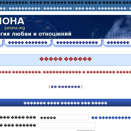
� ��� ���������, ���� �� ����� ����� ���� � ������ 
��
|
����������
|
���������
|
��� ���
|
���������
|
����� �������
�������������
�������
����� ������
���� ���������, ������������ � ��������� �����
[
�� �������
]
������� ���� ������ ��� �����
��� ���� ���
�� ����������
� ��� ������