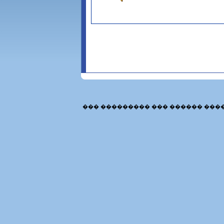
��� ��������� ��� ������ ���