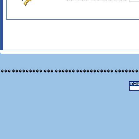
��� ��������� ��� ������ ����������� �������