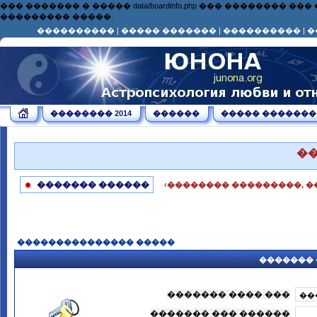
��� ������� � ����� data/boardinfo.php ��� ��������
��������� �����.
����������
|
����� �������
|
����������
|
�
�������� 2014
������
����� �������
�
������� ������
‹�������� ���������, �
��������������� �����
������� 
������� ���� ���
������� ��� ������