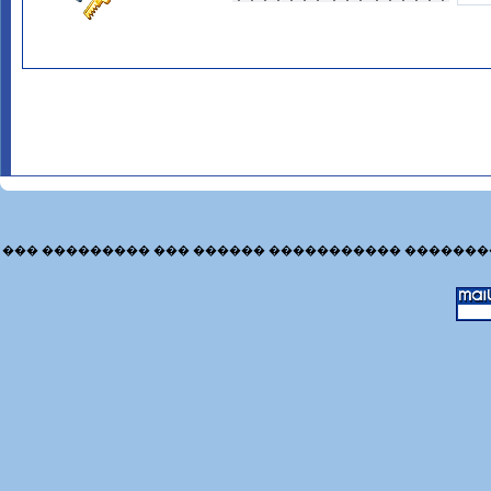
��� ��������� ��� ������ ����������� �������