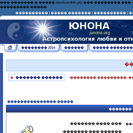
��� ������� � ����� data/boardinfo.php ��� ��������
��������� �����.
����������
|
����� �������
|
����������
|
�
�������� 2014
������
����� �������
�
������� ������
‹�������� ���������, �
��������������� �����
������� 
������� ���� ���
������� ��� ������