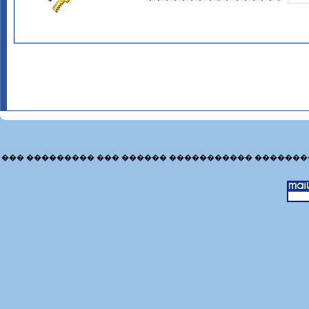
��� ��������� ��� ������ ����������� �������