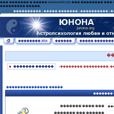
��� ������� � ����� data/boardinfo.php ��� ��������
��������� �����.
����������
|
����� �������
|
����������
|
�
�������� 2014
������
����� �������
�
������� ������
‹�������� ���������, �
��������������� �����
������� 
������� ���� ���
������� ��� ������