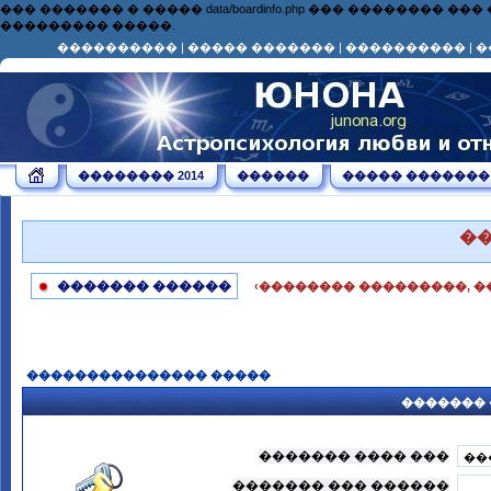
��� ������� � ����� data/boardinfo.php ��� ��������
��������� �����.
����������
|
����� �������
|
����������
|
�
�������� 2014
������
����� �������
�
������� ������
‹�������� ���������, �
��������������� �����
������� 
������� ���� ���
������� ��� ������