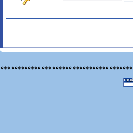
��� ��������� ��� ������ ����������� �������