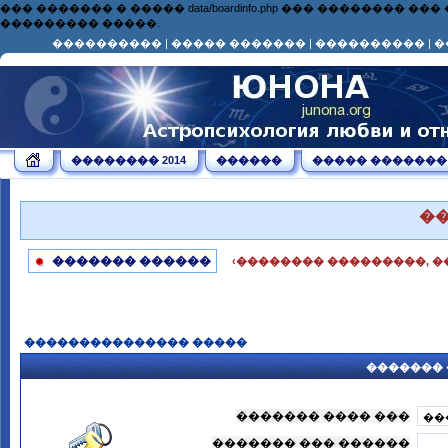
��� ������� � ����� data/boardinfo.php ��� ��������
��������� �����.
����������
|
����� �������
|
����������
|
�
�������� 2014
������
����� �������
�
������� ������
‹�������� ���������, �
��������������� �����
������� 
������� ���� ���
������� ��� ������