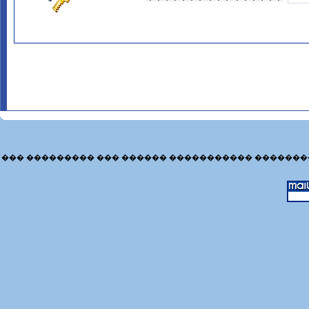
��� ��������� ��� ������ ����������� �������