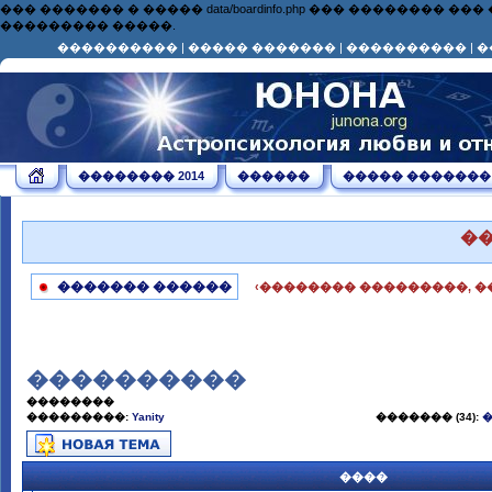
��� ������� � ����� data/boardinfo.php ��� ��������
��������� �����.
����������
|
����� �������
|
����������
|
�
�������� 2014
������
����� �������
�
������� ������
‹�������� ���������, �
����������
��������
���������:
Yanity
������� (34):
����