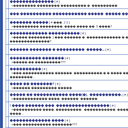
��������������
[
#
]
»�������� �������� ��������� � ­ ���������
��� ���������� ����������� ����� ­ ����� �
������� �����
[
#
���.
2
3
]
»��������� ��������, ���� ���� �� ­ 5 ����?
������������ ����������
[
#
]
»����� �������� :) ��� ������ � ­ ������������ � 
��������������?
������ ������� � ��������� ­ �����...
[
#
]
���������� �������
[
#
]
»����� �� ���������???
����������
[
#
]
»��� ����������� ������ ­ ����������,� � ���� ���
��������...
���� �� �������?
[
#
]
»������ ��������� �����
����� �� ����������� ����(�). ­ ����������.
[
#
]
»������������ ����. ������ ­ ������.
! ���� ������ ��� ­ �����������������
[
#
]
»���������� ����, ���������, ­ �����������, ����
����...
������������� ����
[
#
]
»��� ���������� �������???