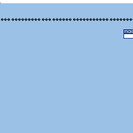
��� ��������� ��� ������ ����������� �������