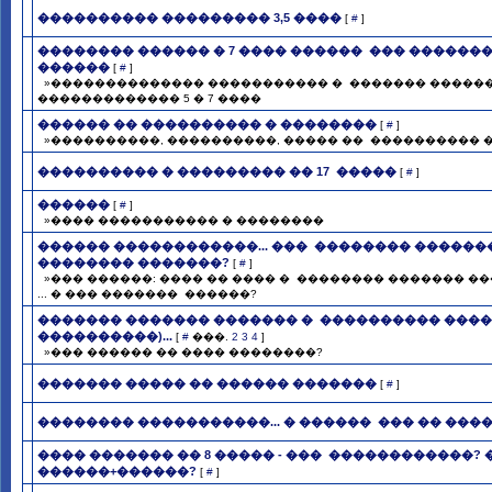
���������� ��������� 3,5 ����
[
#
]
�������� ������ � 7 ���� ������ ­ ��� �������
������
[
#
]
»�������������� ����������� � ­ ������� ������
������������� 5 � 7 ����
������ �� ���������� � ��������
[
#
]
»����������, ����������, ����� �� ­ ����������
���������� � ��������� �� 17 ­ �����
[
#
]
������
[
#
]
»���� ����������� � ��������
������ ������������... ��� ­ �������� ������
�������� �������?
[
#
]
»��� ������: ���� �� ���� � ­ �������� ������� ����
... � ��� ������� ­ ������?
������� ������� ������� � ­ ���������� �����..
����������)...
[
#
���.
2
3
4
]
»��� ������ �� ���� ��������?
������� ����� �� ������ �������
[
#
]
�������� �����������... � ������ ­ ��� �� ����.
���� ������� �� 8 ����� - ��� ­ ������������? 
������+������?
[
#
]