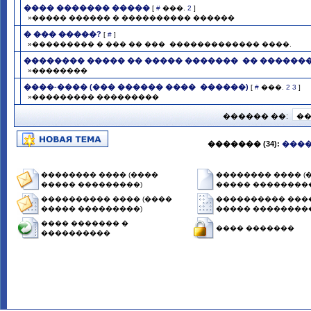
���� ������� �����
[
#
���.
2
]
»����� ������ � ���������� ������
� ��� �����?
[
#
]
»��������� � ��� �� ��� ­ ������������� ����.
�������� ����� �� ����� ������� ­ �� ������
»��������
����-���� (��� ������ ���� ­ ������)
[
#
���.
2
3
]
»��������� ���������
������ ��:
������� (34):
����
�������� ���� (����
�������� ���� (
����� ���������)
����� ���������
���������� ���� (����
���������� ����
����� ���������)
����� ���������
���� ������� �
���� �������
����������